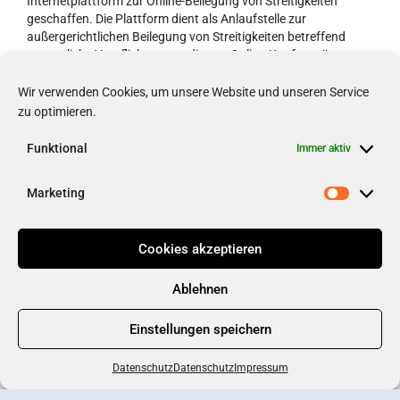
Internetplattform zur Online-Beilegung von Streitigkeiten
geschaffen. Die Plattform dient als Anlaufstelle zur
außergerichtlichen Beilegung von Streitigkeiten betreffend
vertragliche Verpflichtungen, die aus Online-Kaufverträgen
erwachsen. Nähere Informationen sind unter dem folgenden
Link verfügbar: http://ec.europa.eu/consumers/odr . Zur
Wir verwenden Cookies, um unsere Website und unseren Service
Teilnahme an einem Streitbeilegungsverfahren vor einer
zu optimieren.
Verbraucherschlichtungsstelle sind wir weder bereit noch
verpflichtet.
Funktional
Immer aktiv
Marketing
Cookies akzeptieren
Ablehnen
Einstellungen speichern
Datenschutz
Datenschutz
Impressum