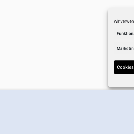
Wir verwen
Funktion
Marketin
Cookies
erstellen
Wirtschaftsverband
Newsletter-Anmeldung
Kontakt
Datens
Offizielle Online-Präsenz des Wirtschaftsverbands Germering e.V.
Designed by
Interlink Marketing
.