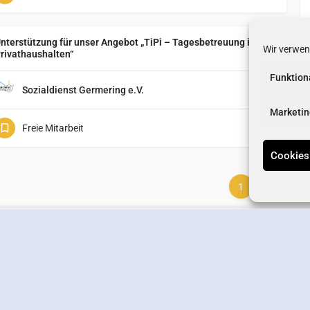
nterstützung für unser Angebot „TiPi – Tagesbetreuung in
Wir verwen
rivathaushalten“
Funktion
Sozialdienst Germering e.V.
Marketin
Freie Mitarbeit
Cookies
1
2
3
erstellen
Wirtschaftsverband
Newsletter-Anmeldung
Kontakt
Datens
Offizielle Online-Präsenz des Wirtschaftsverbands Germering e.V.
Designed by
Interlink Marketing
.