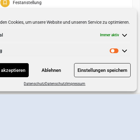
Festanstellung
den Cookies, um unsere Website und unseren Service zu optimieren.
al
Immer aktiv
g
 akzeptieren
Ablehnen
Einstellungen speichern
Datenschutz
Datenschutz
Impressum
4
→
chutz
AGB
Impressum