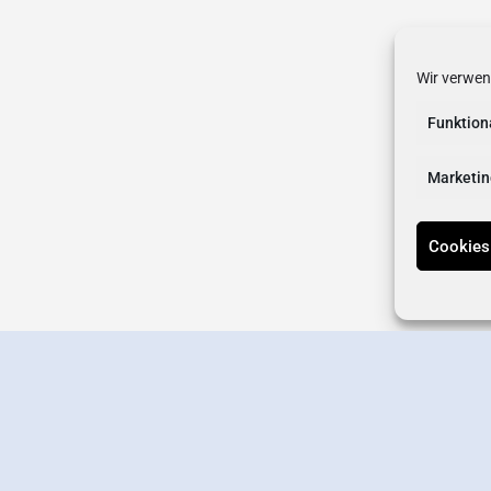
Wir verwen
Funktion
Marketin
Cookies
erstellen
Wirtschaftsverband
Newsletter-Anmeldung
Kontakt
Datens
Offizielle Online-Präsenz des Wirtschaftsverbands Germering e.V.
Designed by
Interlink Marketing
.