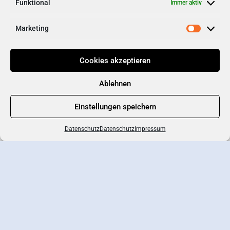
Funktional
Immer aktiv
Marketing
Cookies akzeptieren
Ablehnen
Einstellungen speichern
Datenschutz
Datenschutz
Impressum
Branchenportal
Eintrag erstellen
Wirtschaftsverband
Newsletter-Anmeldung
Kontakt
Datenschutz
AGB
Impressum