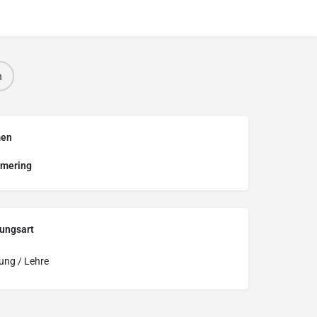
n
men
rmering
ungsart
ung / Lehre