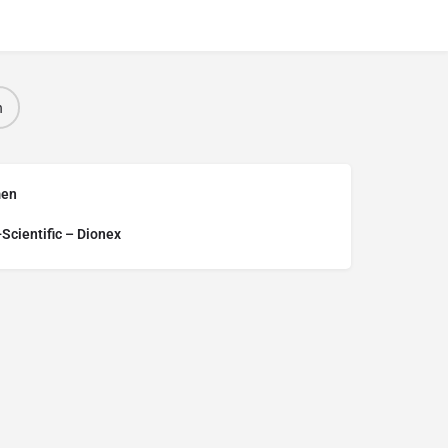
n
men
Scientific – Dionex