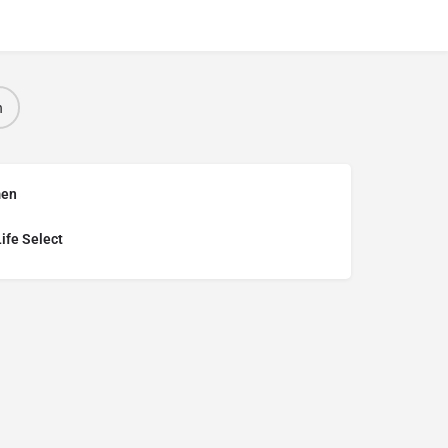
n
men
ife Select