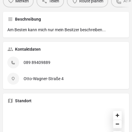
Merken
Teilen
Route planen
Anru
Beschreibung
Am Besten kann mich nur mein Besitzer beschreiben...
Kontaktdaten
089 89409889
Otto-Wagner-Straße 4
Standort