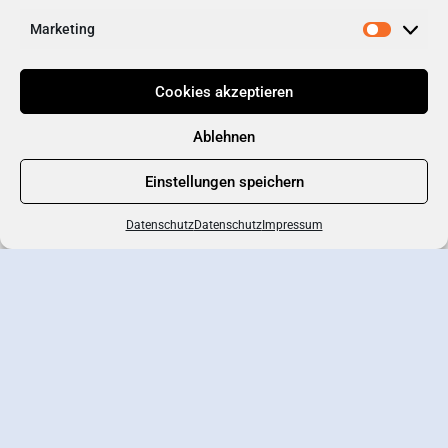
Marketing
Cookies akzeptieren
Ablehnen
Einstellungen speichern
Datenschutz
Datenschutz
Impressum
Branchenportal
Eintrag erstellen
Wirtschaftsverband
Newsletter-Anmeldung
Kontakt
Datenschutz
AGB
Impressum