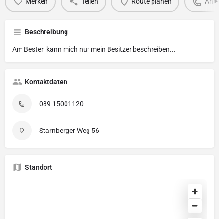
Merken
Teilen
Route planen
Anru
Beschreibung
Am Besten kann mich nur mein Besitzer beschreiben...
Kontaktdaten
089 15001120
Starnberger Weg 56
Standort