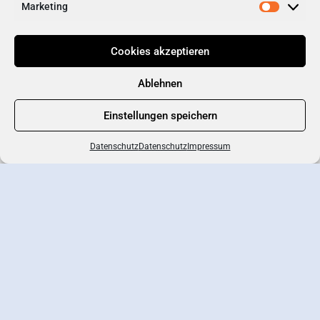
Marketing
Cookies akzeptieren
Ablehnen
Einstellungen speichern
Datenschutz
Datenschutz
Impressum
Branchenportal
Eintrag erstellen
Wirtschaftsverband
Newsletter-Anmeldung
Kontakt
Datenschutz
AGB
Impressum
Offizielle Online-Präsenz des Wirtschaftsverbands Germering e.V.