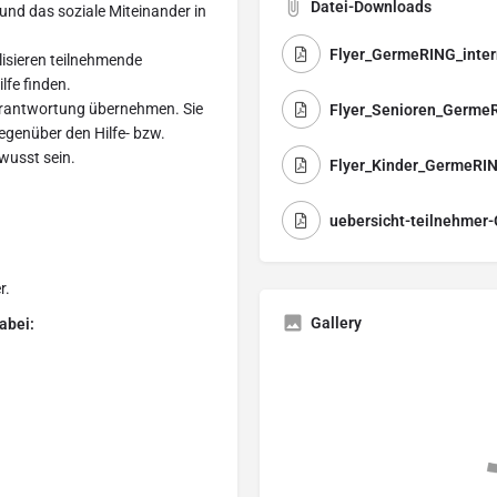
Datei-Downloads
und das soziale Miteinander in
Flyer_GermeRING_inter
lisieren teilnehmende
fe finden.
erantwortung übernehmen. Sie
Flyer_Senioren_Germe
egenüber den Hilfe- bzw.
wusst sein.
Flyer_Kinder_GermeRI
uebersicht-teilnehmer
r.
Gallery
abei: