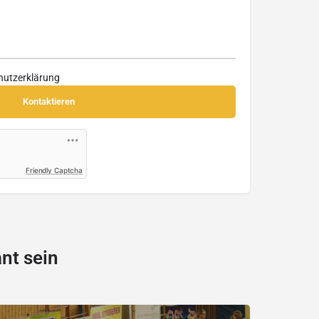
hutzerklärung
Friendly Captcha
nt sein