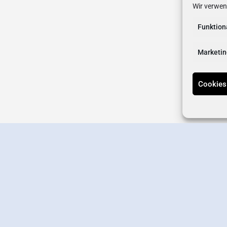
Wir verwen
Funktion
Marketin
Cookies
erstellen
Wirtschaftsverband
Newsletter-Anmeldung
Kontakt
Datens
Offizielle Online-Präsenz des Wirtschaftsverbands Germering e.V.