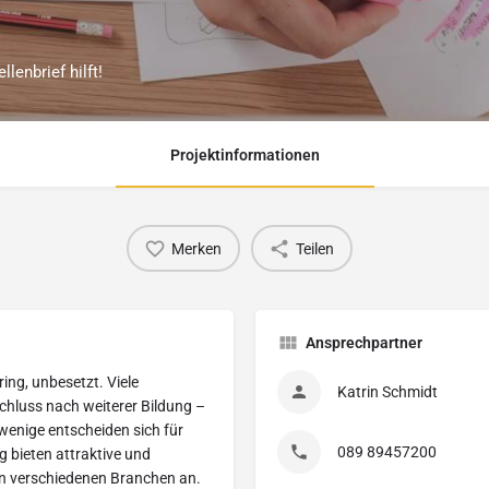
enbrief hilft!
Projektinformationen
Merken
Teilen
Ansprechpartner
ring, unbesetzt. Viele
Katrin Schmidt
hluss nach weiterer Bildung –
enige entscheiden sich für
089 89457200‬
 bieten attraktive und
in verschiedenen Branchen an.