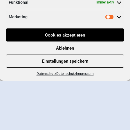
Gesundheitsmaßnahmen
Funktional
Immer aktiv
Marketing
Cookies akzeptieren
Ablehnen
Einstellungen speichern
Datenschutz
Datenschutz
Impressum
Branchenportal
Eintrag erstellen
Wirtschaftsverband
Newsletter-Anmeldung
Kontakt
Datenschutz
AGB
Impressum