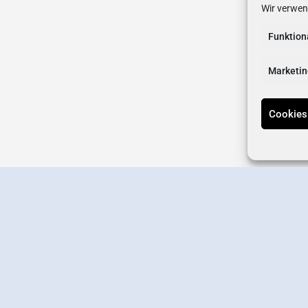
Wir verwen
Funktion
Marketin
Cookies
erstellen
Wirtschaftsverband
Newsletter-Anmeldung
Kontakt
Datens
Offizielle Online-Präsenz des Wirtschaftsverbands Germering e.V.